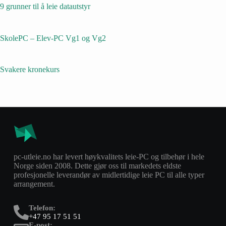
9 grunner til å leie datautstyr
SkolePC – Elev-PC Vg1 og Vg2
Svakere kronekurs
pc-utleie.no har levert høykvalitets leie-PC og tilbehør i hele
Norge siden 2008. Dette gjør oss til markedets eldste
profesjonelle leverandør av midlertidige leie PC til alle typer
arrangement.
Telefon:
+47 95 17 51 51
E-post: