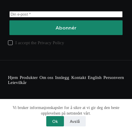
Abonnér
I accept the
Privacy Policy
Hjem
Produkter
Om oss
Innlegg
Kontakt
English
Personvern
Leievilkår
Vi bruker informasjonskapsler for å sikre at vi gir deg den beste
Opphavsrett © 2025 – pc-utleie.no
opplevelsen på nettstedet vårt.
Tjenesten leveres av Kopperud Nordic
Ok
Avslå