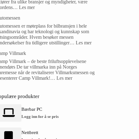
tører fra ulike bransjer og myndigheter, være
ordens…
Les mer
utomessen
tomessen er møteplass for bilbransjen i hele
kandinavia og har teknologi og kunnskap som
atsingsområder. Hvem besøker messen
dersøkelser fra tidligere utstillinger…
Les mer
amp Villmark
mp Villmark – de beste friluftsopplevelsene
nnendørs De tar villmarka inn på Norges
remesse når de revitaliserer Villmarksmessen og
resenterer Camp Villmark!…
Les mer
opulære produkter
Bærbar PC
Logg inn for å se pris
Nettbrett