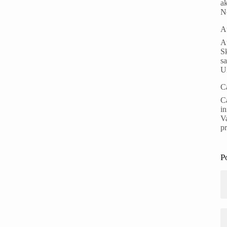
ak
N
A
Au
S
s
Un
C
Ca
i
Va
p
P