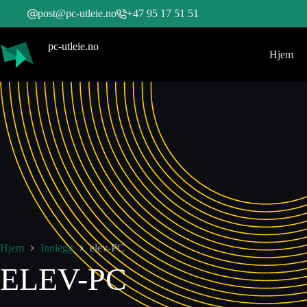
post@pc-utleie.no
+47 95 17 51 51
pc-utleie.no
Hjem
Hjem
Innlegg
elev-PC
ELEV-PC