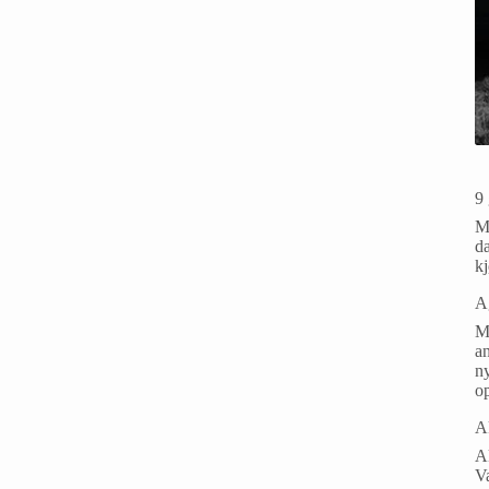
9 
Ma
da
k
A
M
an
ny
o
A
Ak
V