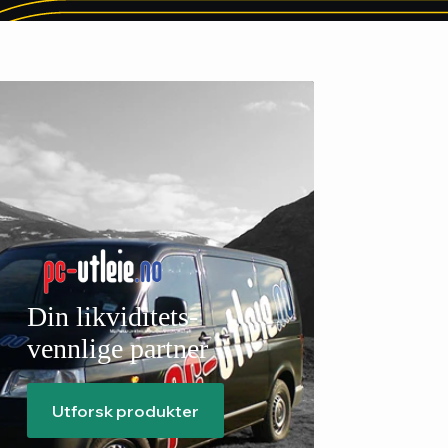
Din likviditets-
vennlige partner
Utforsk produkter