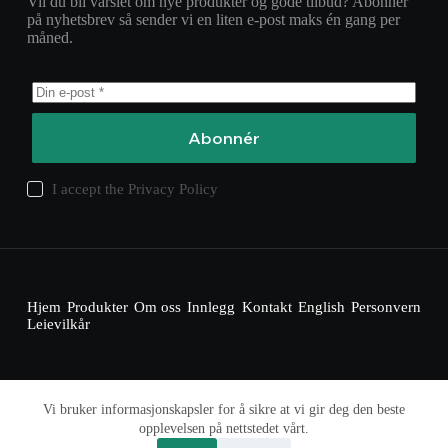
Vil du bli varslet om nye produkter og gode tilbud? Abonner
på nyhetsbrev så sender vi en liten e-post maks én gang per
måned.
Abonnér
I accept the
Privacy Policy
Hjem
Produkter
Om oss
Innlegg
Kontakt
English
Personvern
Leievilkår
Vi bruker informasjonskapsler for å sikre at vi gir deg den beste
Opphavsrett © 2025 – pc-utleie.no
opplevelsen på nettstedet vårt.
Tjenesten leveres av Kopperud Nordic