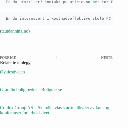
Er du utstiller? kontakt pc-utleie.no 
her
 for PC, skj
Er du interessert i kostnadseffektive skole PC løsnin
(
tautdanning.no
)
FORRIGE
NESTE
Relaterte innlegg
Øyafestivalen
Gjør din bolig bedre – Boligmesse
Confex Group AS – Skandinavias største tilbyder av kurs og
konferanser for arbeidslivet.