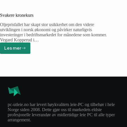
Svakere kronekurs
Oljeprisfallet har skapt stor usikkerhet om den videre
utviklingen i norsk økonomi og påvirker naturligvis
investeringer i bedriftsmarkedet for månedene som kommer.
Vegard Kopperud i…
Les mer
pc-utleie.no har levert høykvalitets leie-PC og tilbehør i hele
Norge siden 2008. Dette gjør oss til markedets eldste
profesjonelle leverandør av midlertidige leie PC til alle typer
arrangement.