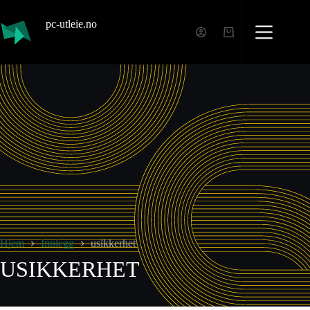
pc-utleie.no
Hjem
Innlegg
usikkerhet
USIKKERHET