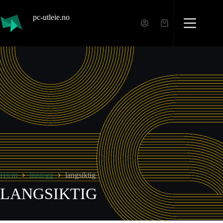
pc-utleie.no
Hjem
Innlegg
langsiktig
LANGSIKTIG