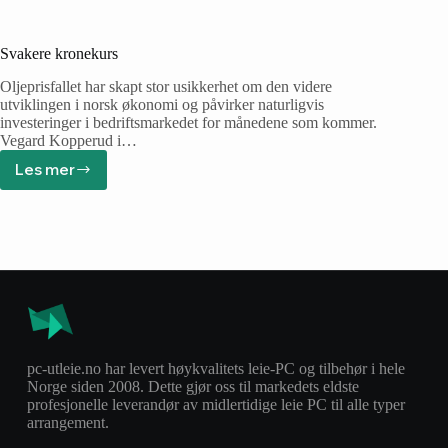
Svakere kronekurs
Oljeprisfallet har skapt stor usikkerhet om den videre
utviklingen i norsk økonomi og påvirker naturligvis
investeringer i bedriftsmarkedet for månedene som kommer.
Vegard Kopperud i…
Les mer
pc-utleie.no har levert høykvalitets leie-PC og tilbehør i hele
Norge siden 2008. Dette gjør oss til markedets eldste
profesjonelle leverandør av midlertidige leie PC til alle typer
arrangement.