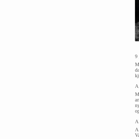
9 
Ma
da
k
A
M
an
ny
o
A
Ak
V