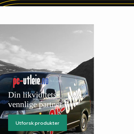
Din likviditets-
vennlige partner
Utforsk produkter