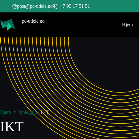
post@pc-utleie.no
+47 95 17 51 51
pc-utleie.no
Hjem
Hjem
Innlegg
IKT
IKT