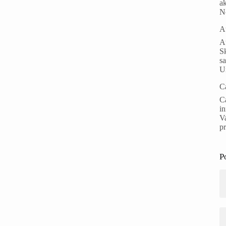
ak
N
A
Au
S
s
Un
C
Ca
i
Va
p
P