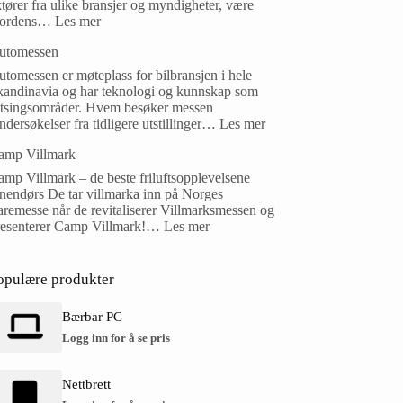
tører fra ulike bransjer og myndigheter, være
ordens…
Les mer
utomessen
tomessen er møteplass for bilbransjen i hele
kandinavia og har teknologi og kunnskap som
atsingsområder. Hvem besøker messen
dersøkelser fra tidligere utstillinger…
Les mer
amp Villmark
mp Villmark – de beste friluftsopplevelsene
nnendørs De tar villmarka inn på Norges
remesse når de revitaliserer Villmarksmessen og
resenterer Camp Villmark!…
Les mer
opulære produkter
Bærbar PC
Logg inn for å se pris
Nettbrett