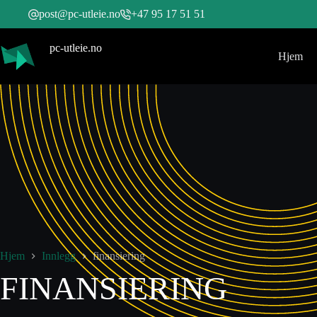
post@pc-utleie.no
+47 95 17 51 51
pc-utleie.no
Hjem
Hjem
Innlegg
finansiering
FINANSIERING