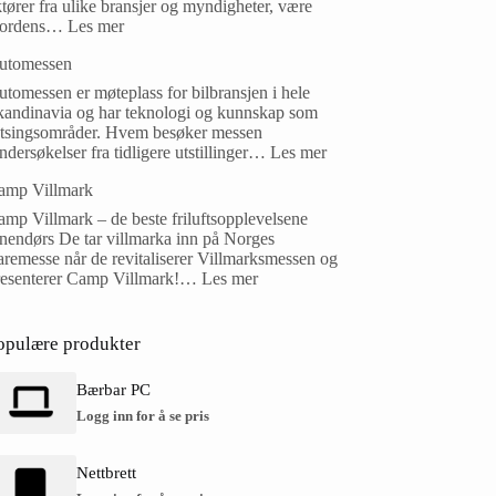
tører fra ulike bransjer og myndigheter, være
ordens…
Les mer
utomessen
tomessen er møteplass for bilbransjen i hele
kandinavia og har teknologi og kunnskap som
atsingsområder. Hvem besøker messen
dersøkelser fra tidligere utstillinger…
Les mer
amp Villmark
mp Villmark – de beste friluftsopplevelsene
nnendørs De tar villmarka inn på Norges
remesse når de revitaliserer Villmarksmessen og
resenterer Camp Villmark!…
Les mer
opulære produkter
Bærbar PC
Logg inn for å se pris
Nettbrett