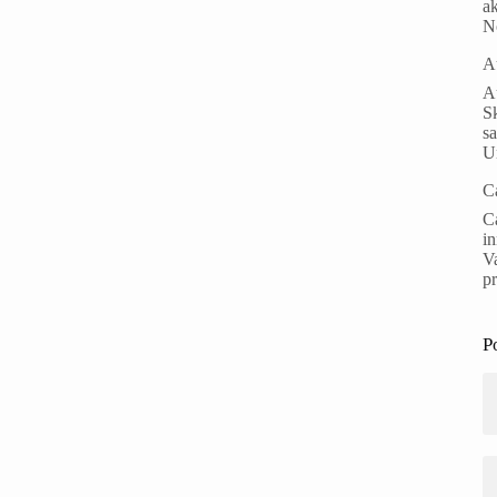
ak
N
A
Au
S
s
Un
C
Ca
i
Va
p
P