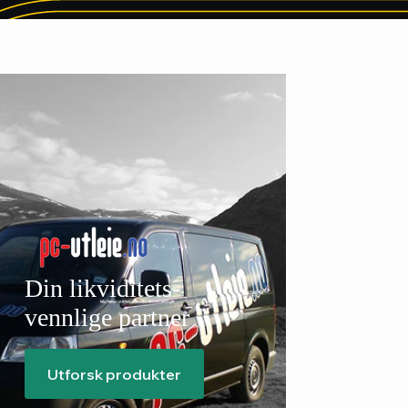
Din likviditets-
vennlige partner
Utforsk produkter