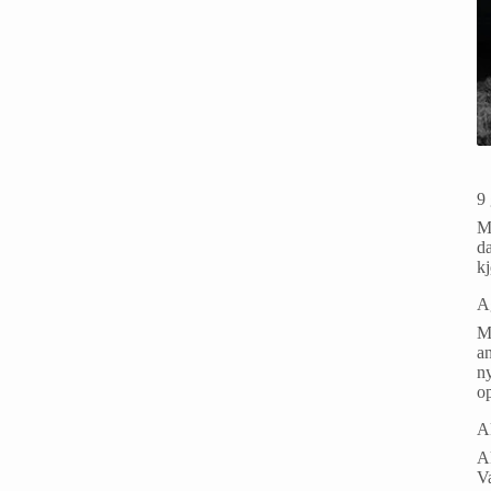
9 
Ma
da
k
A
M
an
ny
o
A
Ak
V