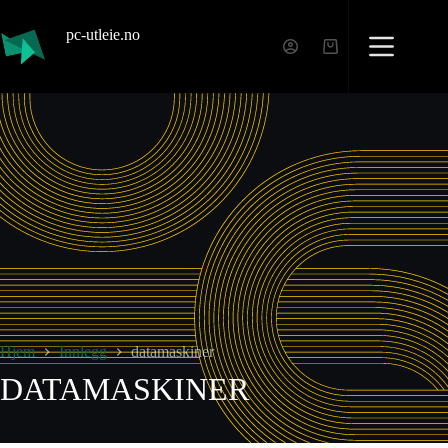
pc-utleie.no
Hjem
Innlegg
datamaskiner
DATAMASKINER