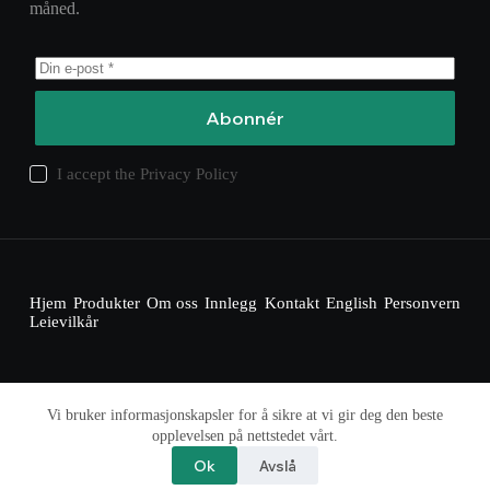
måned.
Abonnér
I accept the
Privacy Policy
Hjem
Produkter
Om oss
Innlegg
Kontakt
English
Personvern
Leievilkår
Vi bruker informasjonskapsler for å sikre at vi gir deg den beste
Opphavsrett © 2025 – pc-utleie.no
opplevelsen på nettstedet vårt.
Tjenesten leveres av Kopperud Nordic
Ok
Avslå