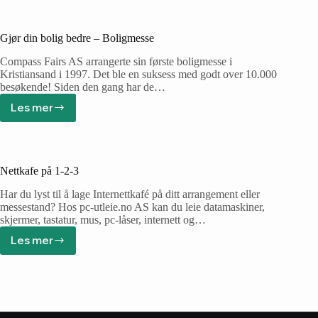
Gjør din bolig bedre – Boligmesse
Compass Fairs AS arrangerte sin første boligmesse i
Kristiansand i 1997. Det ble en suksess med godt over 10.000
besøkende! Siden den gang har de…
Les mer
Nettkafe på 1-2-3
Har du lyst til å lage Internettkafé på ditt arrangement eller
messestand? Hos pc-utleie.no AS kan du leie datamaskiner,
skjermer, tastatur, mus, pc-låser, internett og…
Les mer