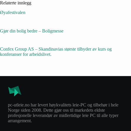
Relaterte innlegg
Øyafestivalen
Gjør din bolig bedre – Boligmesse
Confex Group AS – Skandinavias største tilbyder av kurs og
konferanser for arbeidslivet.
pc-utleie.no har levert høykvalitets leie-PC og tilbehør i hele
Norge siden 2008. Dette gjør oss til markedets eldste
profesjonelle leverandør av midlertidige leie PC til alle typer
arrangement.