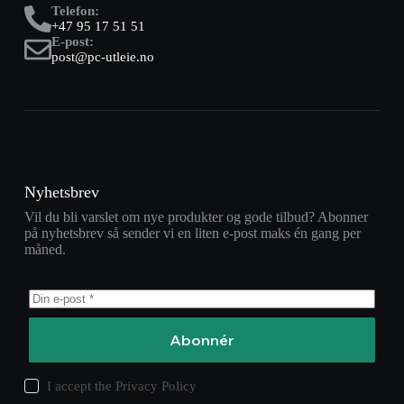
Telefon:
+47 95 17 51 51
E-post:
post@pc-utleie.no
Nyhetsbrev
Vil du bli varslet om nye produkter og gode tilbud? Abonner
på nyhetsbrev så sender vi en liten e-post maks én gang per
måned.
Abonnér
I accept the
Privacy Policy