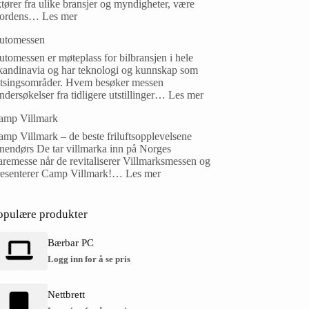
tører fra ulike bransjer og myndigheter, være
ordens…
Les mer
utomessen
tomessen er møteplass for bilbransjen i hele
kandinavia og har teknologi og kunnskap som
atsingsområder. Hvem besøker messen
dersøkelser fra tidligere utstillinger…
Les mer
amp Villmark
mp Villmark – de beste friluftsopplevelsene
nnendørs De tar villmarka inn på Norges
remesse når de revitaliserer Villmarksmessen og
resenterer Camp Villmark!…
Les mer
opulære produkter
Bærbar PC
Logg inn for å se pris
Nettbrett