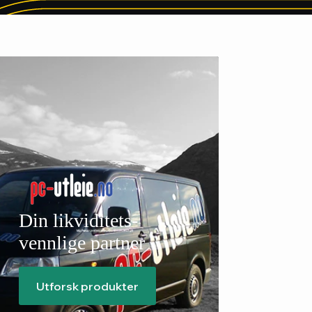
Din likviditets-
vennlige partner
Utforsk produkter