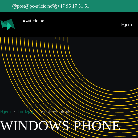
post@pc-utleie.no
+47 95 17 51 51
pc-utleie.no
Hjem
Hjem
Innlegg
windows phone
WINDOWS PHONE