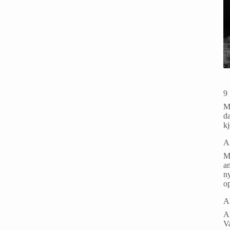
9 
Ma
da
k
A
M
an
ny
o
A
Ak
V