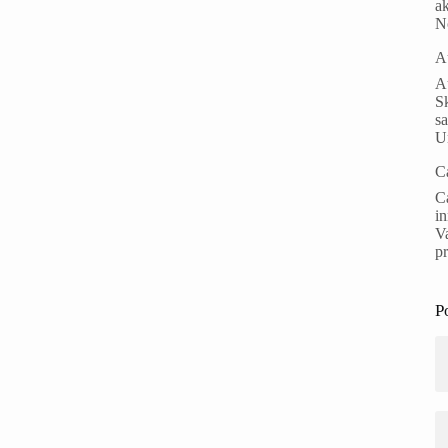
ak
N
A
Au
S
s
Un
C
Ca
i
Va
p
P