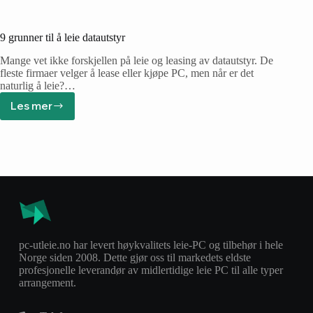
9 grunner til å leie datautstyr
Mange vet ikke forskjellen på leie og leasing av datautstyr. De
fleste firmaer velger å lease eller kjøpe PC, men når er det
naturlig å leie?…
Les mer
pc-utleie.no har levert høykvalitets leie-PC og tilbehør i hele
Norge siden 2008. Dette gjør oss til markedets eldste
profesjonelle leverandør av midlertidige leie PC til alle typer
arrangement.