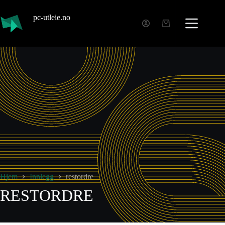
pc-utleie.no
Hjem
Innlegg
restordre
RESTORDRE