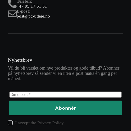
Telefon:
+47 95 17 51 51
E-post:
post@pc-utleie.no
Nyhetsbrev
Vil du bli varslet om nye produkter og gode tilbud? Abonner
på nyhetsbrev så sender vi en liten e-post maks én gang per
måned.
Abonnér
I accept the
Privacy Policy