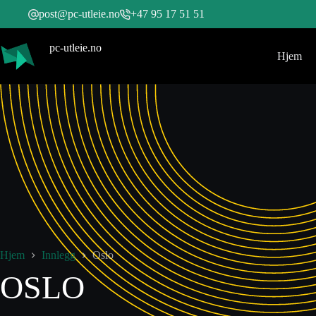
post@pc-utleie.no
+47 95 17 51 51
pc-utleie.no
Hjem
Hjem
Innlegg
Oslo
OSLO