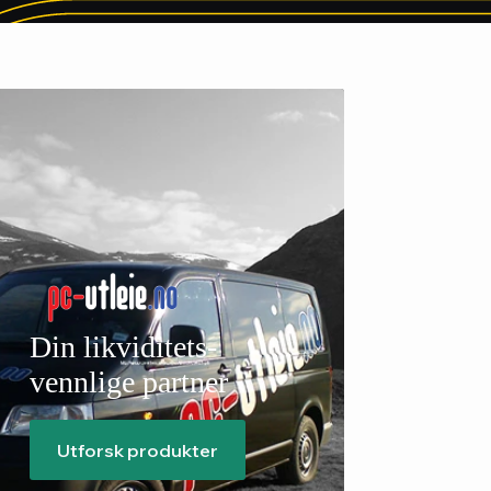
Din likviditets-
vennlige partner
Utforsk produkter