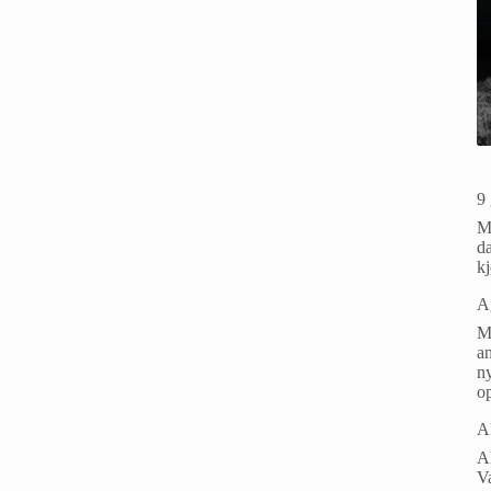
9 
Ma
da
k
A
M
an
ny
o
A
Ak
V