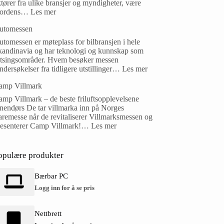
tører fra ulike bransjer og myndigheter, være
ordens…
Les mer
utomessen
tomessen er møteplass for bilbransjen i hele
kandinavia og har teknologi og kunnskap som
atsingsområder. Hvem besøker messen
dersøkelser fra tidligere utstillinger…
Les mer
amp Villmark
mp Villmark – de beste friluftsopplevelsene
nnendørs De tar villmarka inn på Norges
remesse når de revitaliserer Villmarksmessen og
resenterer Camp Villmark!…
Les mer
opulære produkter
Bærbar PC
Logg inn for å se pris
Nettbrett