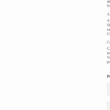
ak
N
A
Au
S
s
Un
C
Ca
i
Va
p
P