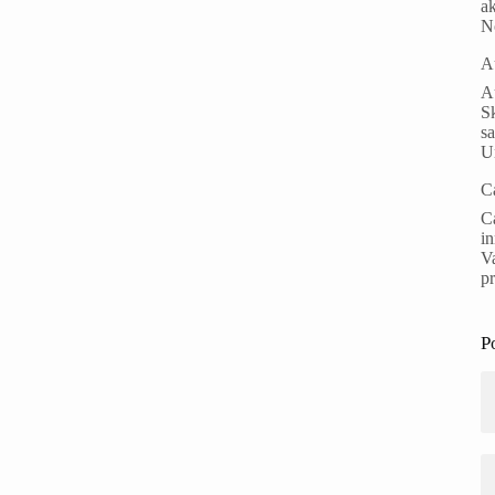
ak
N
A
Au
S
s
Un
C
Ca
i
Va
p
P