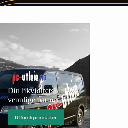
Din likviditets-
vennlige partner
Utforsk produkter