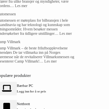
tører fra ulike bransjer og myndigheter, være
ordens…
Les mer
utomessen
tomessen er møteplass for bilbransjen i hele
kandinavia og har teknologi og kunnskap som
atsingsområder. Hvem besøker messen
dersøkelser fra tidligere utstillinger…
Les mer
amp Villmark
mp Villmark – de beste friluftsopplevelsene
nnendørs De tar villmarka inn på Norges
remesse når de revitaliserer Villmarksmessen og
resenterer Camp Villmark!…
Les mer
opulære produkter
Bærbar PC
Logg inn for å se pris
Nettbrett