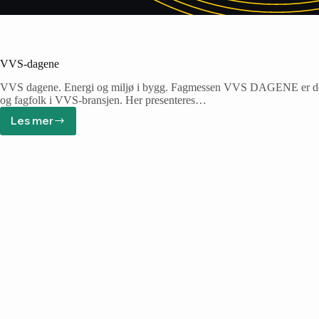
VVS-dagene
VVS dagene. Energi og miljø i bygg. Fagmessen VVS DAGENE er den st
og fagfolk i VVS-bransjen. Her presenteres…
Les mer