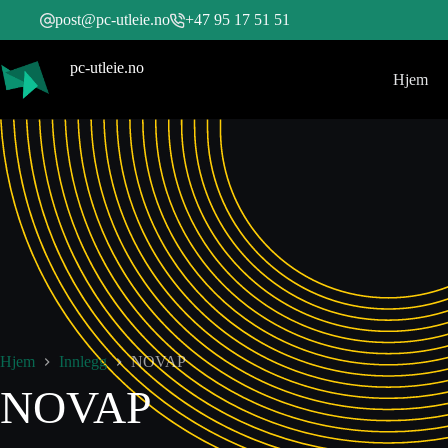
post@pc-utleie.no
+47 95 17 51 51
pc-utleie.no
Hjem
Hjem
Innlegg
NOVAP
NOVAP