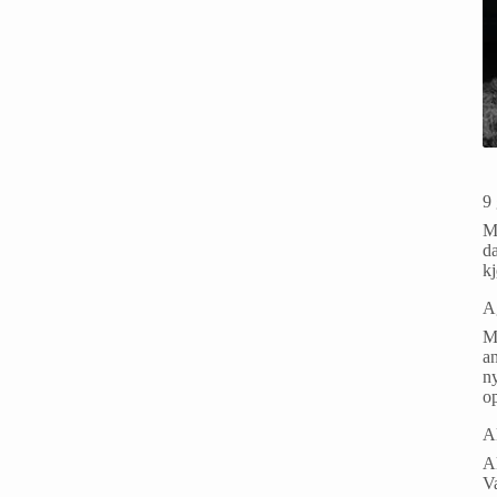
9 
Ma
da
k
A
M
an
ny
o
A
Ak
V