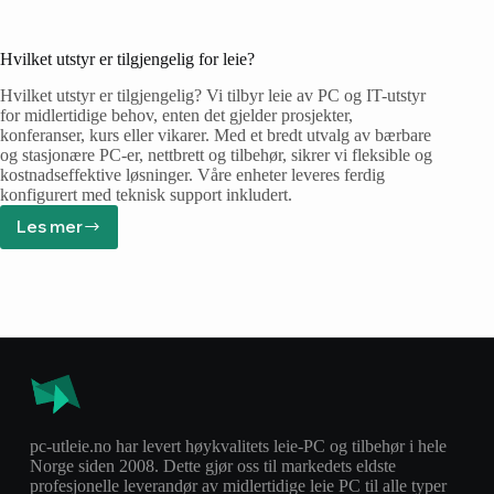
Hvilket utstyr er tilgjengelig for leie?
Hvilket utstyr er tilgjengelig? Vi tilbyr leie av PC og IT-utstyr
for midlertidige behov, enten det gjelder prosjekter,
konferanser, kurs eller vikarer. Med et bredt utvalg av bærbare
og stasjonære PC-er, nettbrett og tilbehør, sikrer vi fleksible og
kostnadseffektive løsninger. Våre enheter leveres ferdig
konfigurert med teknisk support inkludert.
Les mer
pc-utleie.no har levert høykvalitets leie-PC og tilbehør i hele
Norge siden 2008. Dette gjør oss til markedets eldste
profesjonelle leverandør av midlertidige leie PC til alle typer