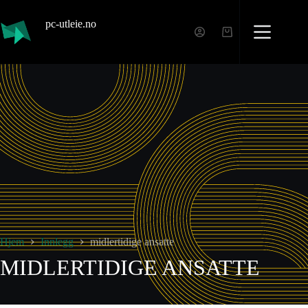
pc-utleie.no
Hjem
Innlegg
midlertidige ansatte
MIDLERTIDIGE ANSATTE