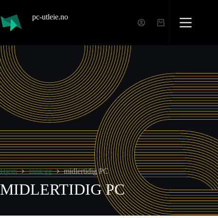
pc-utleie.no
Hjem
Innlegg
midlertidig PC
MIDLERTIDIG PC