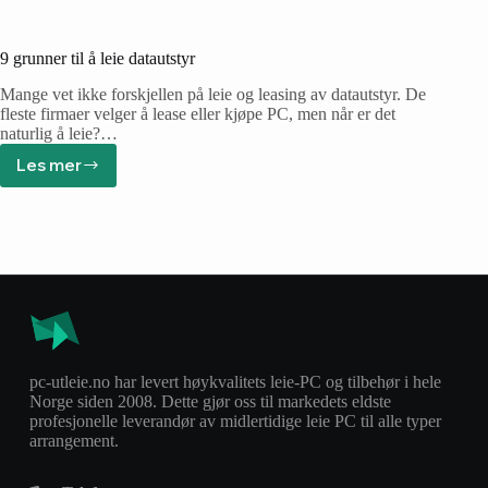
9 grunner til å leie datautstyr
Mange vet ikke forskjellen på leie og leasing av datautstyr. De
fleste firmaer velger å lease eller kjøpe PC, men når er det
naturlig å leie?…
Les mer
pc-utleie.no har levert høykvalitets leie-PC og tilbehør i hele
Norge siden 2008. Dette gjør oss til markedets eldste
profesjonelle leverandør av midlertidige leie PC til alle typer
arrangement.