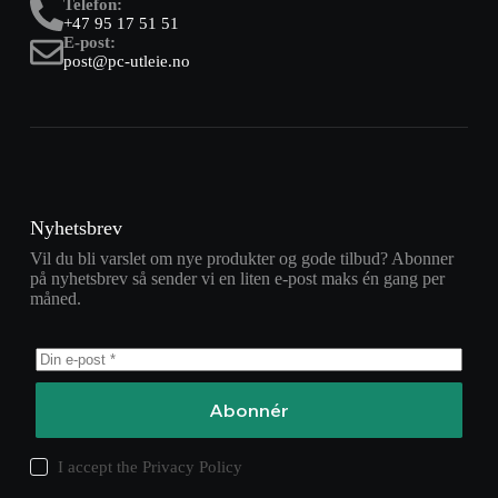
Telefon:
+47 95 17 51 51
E-post:
post@pc-utleie.no
Nyhetsbrev
Vil du bli varslet om nye produkter og gode tilbud? Abonner
på nyhetsbrev så sender vi en liten e-post maks én gang per
måned.
Abonnér
I accept the
Privacy Policy