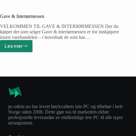
Gave & Interiørmessen
VELKOMMEN TIL GAVE & INTERIØRMESSEN Der du
kjøper det som selger Gave & interiørmessen er for innkjøpere
innen varehandelen – i hovedsak de som har…
Les mer
pc-utleie.no har levert høykvalitets leie-PC og tilbehør i hele
Norge siden 2008. Dette gjør oss til markedets eldste
profesjonelle leverandør av midlertidige leie PC til alle typer
arrangement.