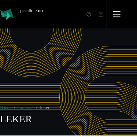
pc-utleie.no
Hjem
Innlegg
leker
LEKER