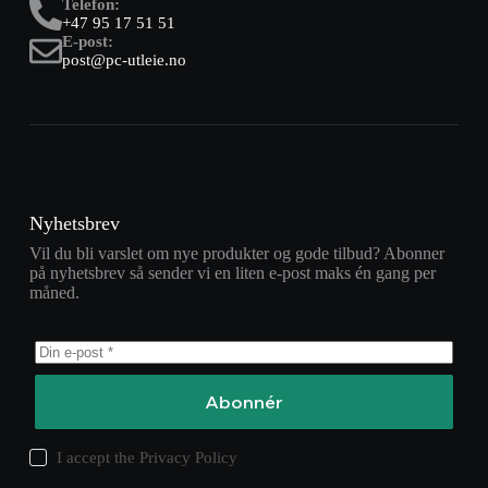
Telefon:
+47 95 17 51 51
E-post:
post@pc-utleie.no
Nyhetsbrev
Vil du bli varslet om nye produkter og gode tilbud? Abonner
på nyhetsbrev så sender vi en liten e-post maks én gang per
måned.
Abonnér
I accept the
Privacy Policy