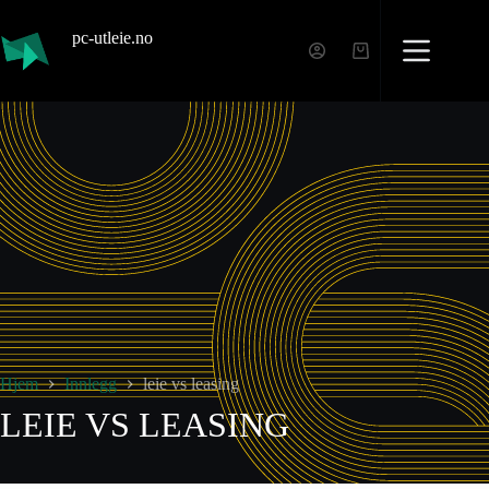
pc-utleie.no
Hjem
Innlegg
leie vs leasing
LEIE VS LEASING