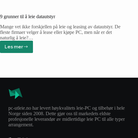
9 grunner til å leie datautstyr
Mange vet ikke forskjellen på leie og leasing av datautstyr. De
fleste firmaer velger å lease eller kjøpe PC, men når er det
naturlig å leie?…
Les mer
pc-utleie.no har levert høykvalitets leie-PC og tilbehør i hele
Norge siden 2008. Dette gjør oss til markedets eldste
profesjonelle leverandør av midlertidige leie PC til alle typer
arrangement.