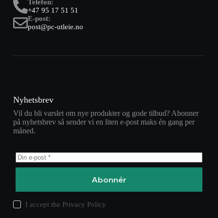
Telefon:
+47 95 17 51 51
E-post:
post@pc-utleie.no
Nyhetsbrev
Vil du bli varslet om nye produkter og gode tilbud? Abonner
på nyhetsbrev så sender vi en liten e-post maks én gang per
måned.
Abonnér
I accept the
Privacy Policy