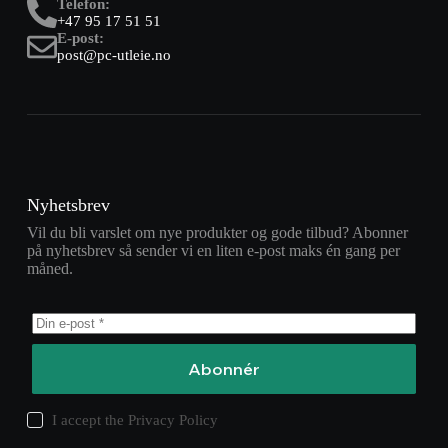
Telefon:
+47 95 17 51 51
E-post:
post@pc-utleie.no
Nyhetsbrev
Vil du bli varslet om nye produkter og gode tilbud? Abonner
på nyhetsbrev så sender vi en liten e-post maks én gang per
måned.
Abonnér
I accept the
Privacy Policy