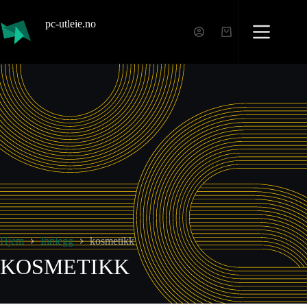
pc-utleie.no
Hjem
Innlegg
kosmetikk
KOSMETIKK