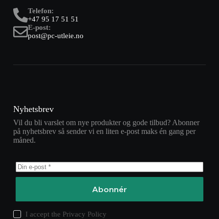
Telefon:
+47 95 17 51 51
E-post:
post@pc-utleie.no
Nyhetsbrev
Vil du bli varslet om nye produkter og gode tilbud? Abonner
på nyhetsbrev så sender vi en liten e-post maks én gang per
måned.
Abonnér
I accept the
Privacy Policy