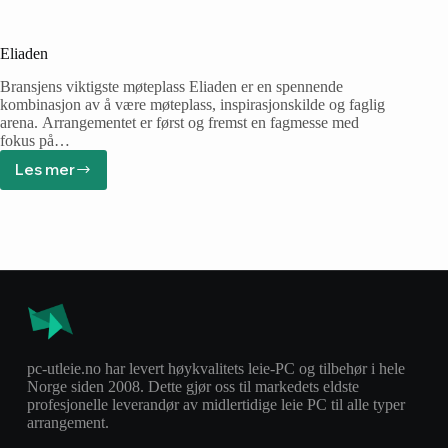
Eliaden
Bransjens viktigste møteplass Eliaden er en spennende
kombinasjon av å være møteplass, inspirasjonskilde og faglig
arena. Arrangementet er først og fremst en fagmesse med
fokus på…
Les mer
pc-utleie.no har levert høykvalitets leie-PC og tilbehør i hele
Norge siden 2008. Dette gjør oss til markedets eldste
profesjonelle leverandør av midlertidige leie PC til alle typer
arrangement.