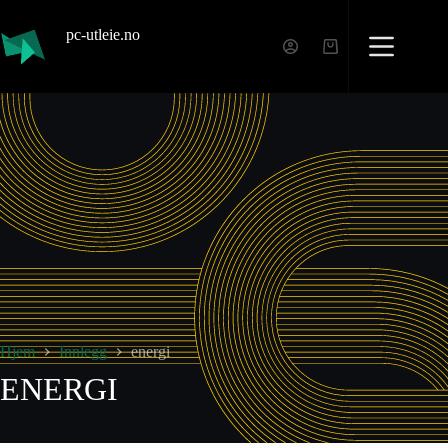
pc-utleie.no
Hjem
Innlegg
energi
ENERGI