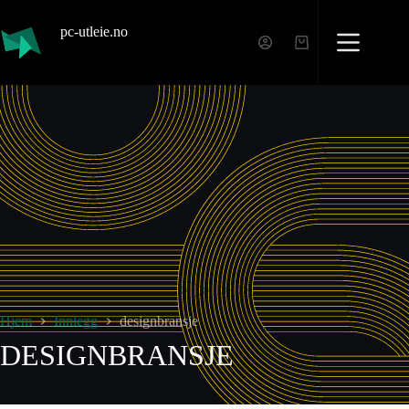
pc-utleie.no
Hjem
Innlegg
designbransje
DESIGNBRANSJE