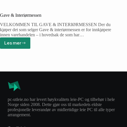
Gave & Interiørmessen
VELKOMMEN TIL GAVE & INTERIØRMESSEN Der du
kjøper det som selger Gave & interiørmessen er for innkjøpere
innen varehandelen – i hovedsak de som har…
Les mer
pc-utleie.no har levert høykvalitets leie-PC og tilbehør i hele
Norge siden 2008. Dette gjør oss til markedets eldste
profesjonelle leverandør av midlertidige leie PC til alle typer
arrangement.