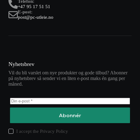
Telefon:
+47 95 17 51 51
E-post:
post@pc-utleie.no
Nyhetsbrev
Vil du bli varslet om nye produkter og gode tilbud? Abonner
på nyhetsbrev så sender vi en liten e-post maks én gang per
måned.
Abonnér
I accept the
Privacy Policy