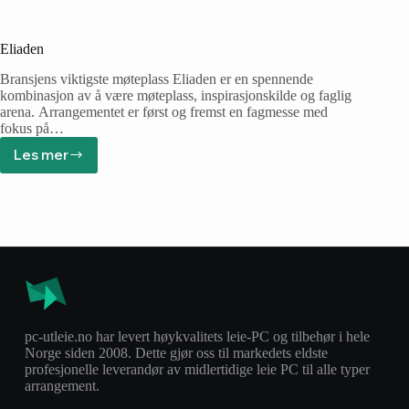
Eliaden
Bransjens viktigste møteplass Eliaden er en spennende
kombinasjon av å være møteplass, inspirasjonskilde og faglig
arena. Arrangementet er først og fremst en fagmesse med
fokus på…
Les mer
pc-utleie.no har levert høykvalitets leie-PC og tilbehør i hele
Norge siden 2008. Dette gjør oss til markedets eldste
profesjonelle leverandør av midlertidige leie PC til alle typer
arrangement.