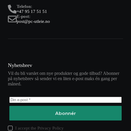
Telefon:
+47 95 17 51 51
E-post:
post@pc-utleie.no
Nyhetsbrev
Vil du bli varslet om nye produkter og gode tilbud? Abonner
på nyhetsbrev så sender vi en liten e-post maks én gang per
måned.
Abonnér
I accept the
Privacy Policy