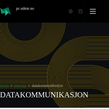
pc-utleie.no
Hjem
Innlegg
datakommunikasjon
DATAKOMMUNIKASJON